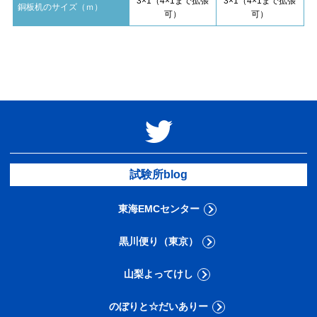
3×1（4×1まで拡張
3×1（4×1まで拡張
銅板机のサイズ（ｍ）
可）
可）
試験所blog
東海EMCセンター
黒川便り（東京）
山梨よってけし
のぼりと☆だいありー