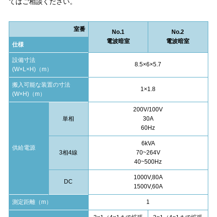
てはご相談ください。
室番
No.1
No.2
電波暗室
電波暗室
仕様
設備寸法
8.5×6×5.7
(W×L×H)（m）
搬入可能な装置の寸法
1×1.8
(W×H)（m）
200V/100V
単相
30A
60Hz
6kVA
供給電源
3相4線
70~264V
40~500Hz
1000V,80A
DC
1500V,60A
測定距離（m）
1