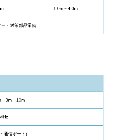
0m
1.0m～4.0m
ター・対策部品常備
1m 3m 10m
MHz
電源・通信ポート)