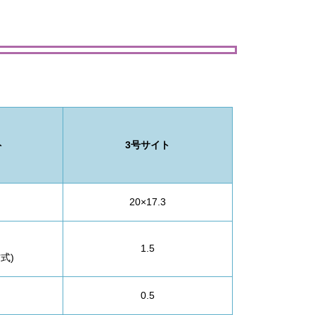
ト
3号サイト
20×17.3
1.5
式)
0.5