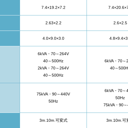
7.4×19.2×7.2
7.4×20.6×
2.63×2.2
2.6×2.5
4.0×9.0×3.0
4.8×9.4×3
6kVA・70～264V
40～500Hz
6kVA・70～2
2kVA・70～264V
40～500H
40～500Hz
6kVA・70～4
75kVA・90～440V
50Hz
50Hz
75kVA・90～
3m.10m.可変式
3m.10m.