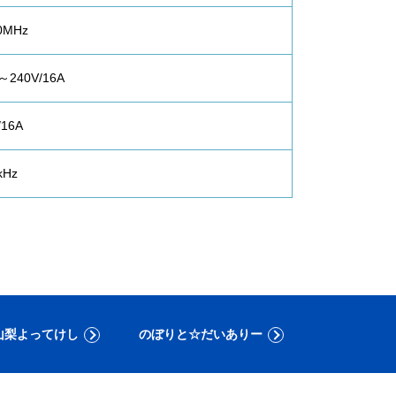
0MHz
0～240V/16A
/16A
kHz
山梨よってけし
のぼりと☆だいありー