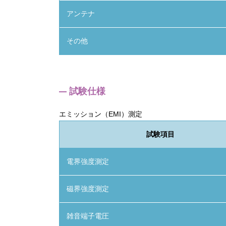
アンテナ
その他
試験仕様
エミッション（EMI）測定
試験項目
電界強度測定
磁界強度測定
雑音端子電圧