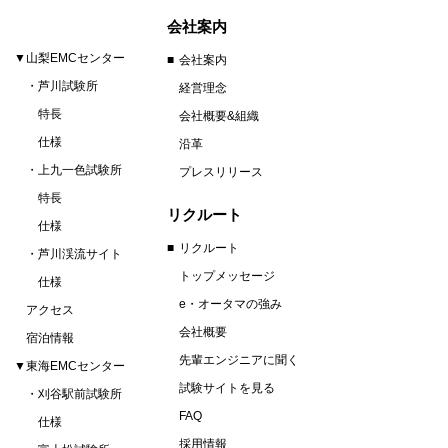
会社案内
▼山梨EMCセンター
会社案内
芦川試験所
経営理念
特長
会社概要&組織
仕様
沿革
上九一色試験所
プレスリリース
特長
リクルート
仕様
リクルート
芦川渓流サイト
トップメッセージ
仕様
e・オータマの強み
アクセス
会社概要
宿泊情報
先輩エンジニアに聞く
▼東海EMCセンター
試験サイトを見る
刈谷駅前試験所
FAQ
仕様
採用情報