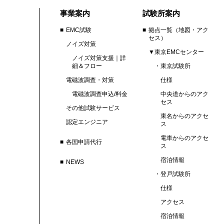
事業案内
試験所案内
EMC試験
拠点一覧（地図・アク
セス）
ノイズ対策
▼東京EMCセンター
ノイズ対策支援｜詳
細＆フロー
東京試験所
電磁波調査・対策
仕様
電磁波調査申込/料金
中央道からのアク
セス
その他試験サービス
東名からのアクセ
認定エンジニア
ス
電車からのアクセ
各国申請代行
ス
宿泊情報
NEWS
登戸試験所
仕様
アクセス
宿泊情報