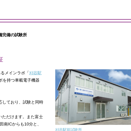
備完備の試験所
証
あるメインラボ「
刈谷駅
ボを持つ車載電子機器
応しており、試験と同時
いただけます。また富士
田南ICからも10分と、
刈谷駅前試験所