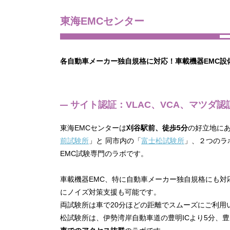
東海EMCセンター
各自動車メーカー独自規格に対応！車載機器EMC設
サイト認証：VLAC、VCA、マツダ認
東海EMCセンターは
刈谷駅前、徒歩5分
の好立地に
前試験所
」と 同市内の「
富士松試験所
」、２つのラ
EMC試験専門のラボです。
車載機器EMC、特に自動車メーカー独自規格にも対
にノイズ対策支援も可能です。
両試験所は車で20分ほどの距離でスムーズにご利用
松試験所は、伊勢湾岸自動車道の豊明ICより5分、豊