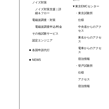
ノイズ対策
▼東京EMCセンター
ノイズ対策支援｜詳
細＆フロー
東京試験所
電磁波調査・対策
仕様
電磁波調査申込/料金
中央道からのアク
セス
その他試験サービス
東名からのアクセ
認定エンジニア
ス
電車からのアクセ
各国申請代行
ス
宿泊情報
NEWS
登戸試験所
仕様
アクセス
宿泊情報