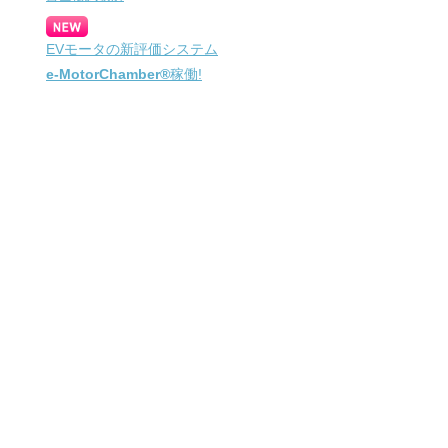
EVモータの新評価システム
e-MotorChamber®
稼働!