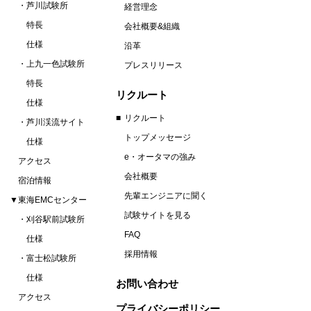
芦川試験所
経営理念
特長
会社概要&組織
仕様
沿革
上九一色試験所
プレスリリース
特長
リクルート
仕様
リクルート
芦川渓流サイト
トップメッセージ
仕様
e・オータマの強み
アクセス
会社概要
宿泊情報
先輩エンジニアに聞く
▼東海EMCセンター
試験サイトを見る
刈谷駅前試験所
FAQ
仕様
採用情報
富士松試験所
仕様
お問い合わせ
アクセス
プライバシーポリシー