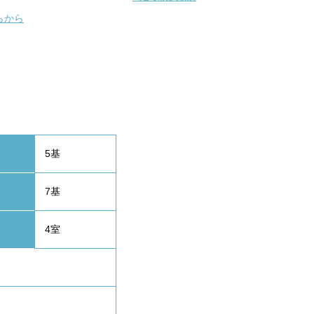
らから
5基
7基
4室